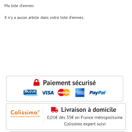
À
À
Ma liste d’envies
D
i
MA
MA
c
Il n’y a aucun article dans votre liste d’envies.
t
LISTE
LISTE
i
o
n
n
a
i
r
e
s
E
x
a
m
e
n
c
l
i
n
i
q
u
e