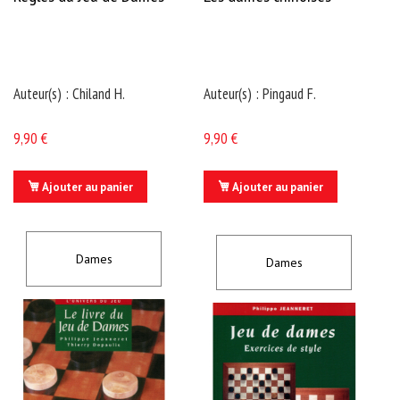
u
l
t
a
t
i
Auteur(s) : Chiland H.
Auteur(s) : Pingaud F.
o
n
s
-
9,90 €
9,90 €
T
é
l
é
Ajouter au panier
Ajouter au panier
c
o
n
AJOUTER
AJOUTER
s
u
Dames
À
À
Dames
l
t
MA
MA
a
t
i
LISTE
LISTE
o
n
s
D