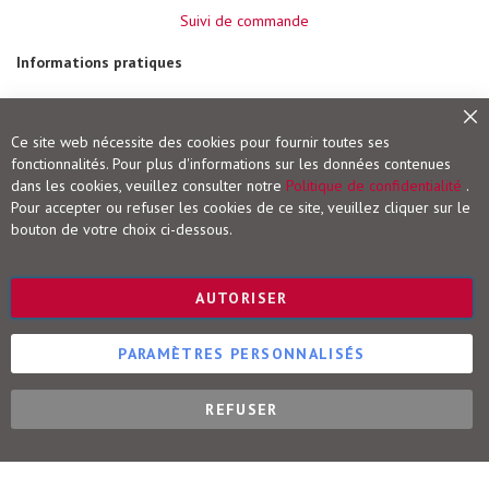
i
Suivi de commande
r
e
Informations pratiques
s
(
L
Modes de paiement
a
b
Frais de port et livraison
Fe
Ce site web nécessite des cookies pour fournir toutes ses
o
Conditions de retour
r
fonctionnalités. Pour plus d'informations sur les données contenues
a
Droit de rétractation
dans les cookies, veuillez consulter notre
Politique de confidentialité
.
t
Pour accepter ou refuser les cookies de ce site, veuillez cliquer sur le
o
Vigot Maloine (groupe VOG)
i
bouton de votre choix ci-dessous.
r
e
Editions Maloine
-
Editions Vigot
I
AUTORISER
m
Editions Vial
a
Editions Ulisse
g
PARAMÈTRES PERSONNALISÉS
e
r
i
e
REFUSER
Éditions Vigot-Maloine © 2025
)
G
é