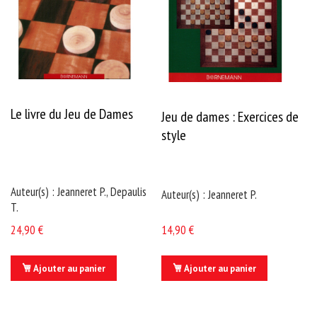
e
r
m
a
t
o
l
o
g
i
e
Le livre du Jeu de Dames
Jeu de dames : Exercices de
-
M
style
é
d
e
c
i
Auteur(s) : Jeanneret P., Depaulis
Auteur(s) : Jeanneret P.
n
e
T.
e
s
24,90 €
14,90 €
t
h
é
Ajouter au panier
Ajouter au panier
t
i
q
u
AJOUTER
AJOUTER
e