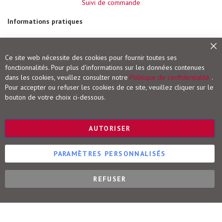
-
Suivi de commande
D
i
Informations pratiques
a
g
n
Modes de paiement
o
Frais de port et livraison
Fe
s
Ce site web nécessite des cookies pour fournir toutes ses
t
Conditions de retour
fonctionnalités. Pour plus d'informations sur les données contenues
i
Droit de rétractation
c
dans les cookies, veuillez consulter notre
Politique de confidentialité
.
Pour accepter ou refuser les cookies de ce site, veuillez cliquer sur le
Vigot Maloine (groupe VOG)
E
bouton de votre choix ci-dessous.
x
a
Editions Maloine
m
Editions Vigot
e
AUTORISER
n
Editions Vial
s
Editions Ulisse
c
o
PARAMÈTRES PERSONNALISÉS
m
p
l
REFUSER
é
Éditions Vigot-Maloine © 2025
m
e
n
t
a