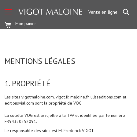
Médecine
Re
Vente en ligne
M
é
Mon panier
d
e
c
i
n
e
MENTIONS LÉGALES
A
n
e
s
t
1. PROPRIÉTÉ
h
é
s
i
Les sites vigotmaloine.com, vigot.fr, maloine.fr, ulisseditions.com et
e
editionsvial.com sont la propriété de VOG.
C
La société VOG est assujettie à la TVA et identifiée par le numéro
a
r
FR94320252091.
d
i
Le responsable des sites est M. Frederick VIGOT.
o