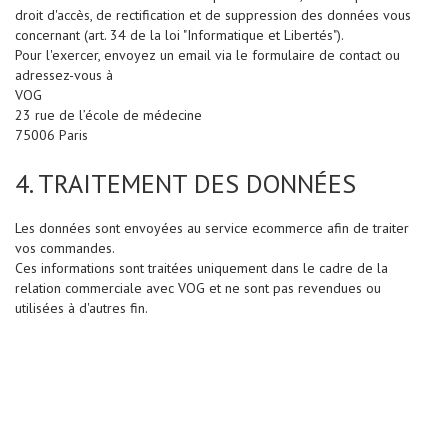
u
droit d'accès, de rectification et de suppression des données vous
l
concernant (art. 34 de la loi "Informatique et Libertés").
t
Pour l'exercer, envoyez un email via le formulaire de contact ou
a
t
adressez-vous à
i
VOG
o
23 rue de l’école de médecine
n
s
75006 Paris
-
T
4. TRAITEMENT DES DONNÉES
é
l
é
c
Les données sont envoyées au service ecommerce afin de traiter
o
vos commandes.
n
Ces informations sont traitées uniquement dans le cadre de la
s
u
relation commerciale avec VOG et ne sont pas revendues ou
l
utilisées à d'autres fin.
t
a
t
i
o
n
s
D