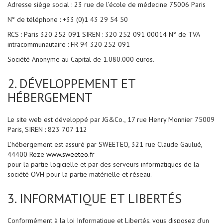
l
Adresse siège social : 23 rue de l’école de médecine 75006 Paris
o
g
N° de téléphone : +33 (0)1 43 29 54 50
i
e
RCS : Paris 320 252 091 SIREN : 320 252 091 00014 N° de TVA
-
intracommunautaire : FR 94 320 252 091
M
a
Société Anonyme au Capital de 1.080.000 euros.
l
a
d
2. DÉVELOPPEMENT ET
i
e
HÉBERGEMENT
s
v
a
Le site web est développé par JG&Co., 17 rue Henry Monnier 75009
s
Paris, SIREN : 823 707 112
c
u
L'hébergement est assuré par SWEETEO, 321 rue Claude Gaulué,
l
a
44400 Reze
www.sweeteo.fr
i
pour la partie logicielle et par des serveurs informatiques de la
r
société OVH pour la partie matérielle et réseau.
e
s
3. INFORMATIQUE ET LIBERTÉS
C
o
n
Conformément à la loi Informatique et Libertés, vous disposez d'un
s